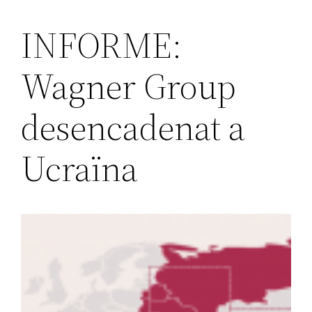
INFORME:
Saltar
al
Wagner Group
contenido
desencadenat a
Ucraïna