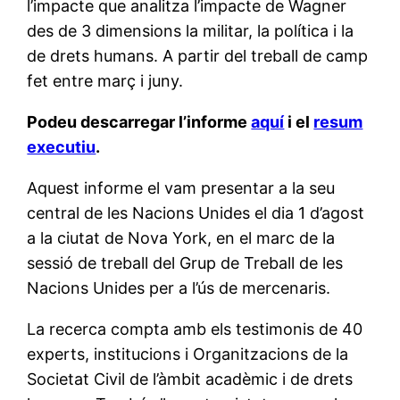
l’impacte
que
analitza
l’impacte
de
Wagner
des de 3
dimensions
la
militar
, la
política
i la
de
drets humans
. A partir del
treball
de camp
fet
entre
març
i
juny
.
Podeu descarregar l’informe
aquí
i el
resum
executiu
.
Aquest informe el vam presentar a la seu
central de les Nacions Unides el dia 1 d’agost
a la ciutat de Nova York, en el marc de la
sessió de treball del Grup de Treball de les
Nacions Unides per a l’ús de mercenaris.
La recerca compta amb els testimonis de 40
experts, institucions i Organitzacions de la
Societat Civil de l’àmbit acadèmic i de drets