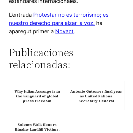
estándares internacionales.
L’entrada
Protestar no es terrorismo; es
nuestro derecho para alzar la voz.
ha
aparegut primer a
Novact
.
Publicaciones
relacionadas:
Why Julian Assange is in
Antonio Guterres final year
the vanguard of global
as United Nations
press freedom
Secretary-General
Solemn Walk Honors
Binaliw Landfill Victims,